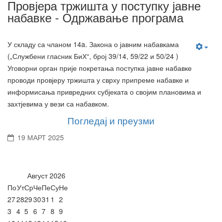
Провјера тржишта у поступку јавне
набавке - Одржавање програма
У складу са чланом 14a. Закона о јавним набавкама
(„Службени гласник БиХ“, број 39/14, 59/22 и 50/24 )
Уговорни орган прије покретања поступка јавне набавке
проводи провјеру тржишта у сврху припреме набавке и
информисања привредних субјеката о својим плановима и
захтјевима у вези са набавком.
Погледај и преузми
19 МАРТ 2025
Август
2026
По
Ут
Ср
Че
Пе
Су
Не
27
28
29
30
31
1
2
3
4
5
6
7
8
9